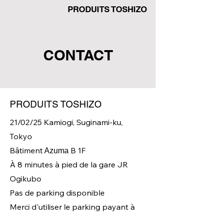
PRODUITS TOSHIZO
CONTACT
PRODUITS TOSHIZO
21/02/25 Kamiogi, Suginami-ku,
Tokyo
Bâtiment
B
1F
Azuma
À 8 minutes à pied de la gare JR
Ogikubo
Pas de parking disponible
Merci d'utiliser le parking payant à